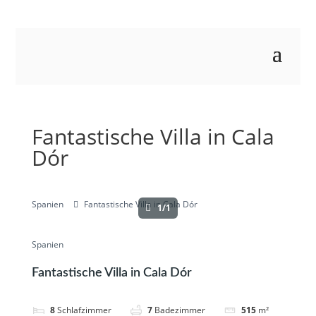
Fantastische Villa in Cala
Dór
Spanien
Fantastische Villa in Cala Dór
1/1
Spanien
Fantastische Villa in Cala Dór
8
Schlafzimmer
7
Badezimmer
515
m²